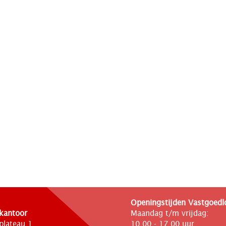
Openingstijden Vastgoedl
kantoor
Maandag t/m vrijdag:
plateau 1
10.00 - 17.00 uur