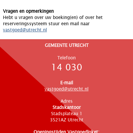
Vragen en opmerkingen
Hebt u vragen over uw boeking(en) of over het
reserveringssysteem stuur een mail naar
vastgoed@utrecht.nl
GEMEENTE UTRECHT
Telefoon
14 030
E-mail
vastgoed@utrecht.nl
Adres
Stadskantoor
Stadsplateau 1
3521AZ Utrecht
Openingstijden Vastgoedloket: