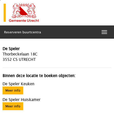
Reserveren buurtcentra
Togg
navig
De Speler
Thorbeckelaan 18C
3552 CS UTRECHT
Binnen deze locatie te boeken objecten:
De Speler Keuken
Meer info
De Speler Huiskamer
Meer info