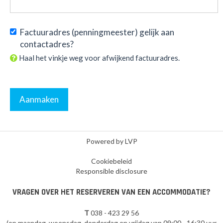
Factuuradres (penningmeester) gelijk aan
contactadres?
Haal het vinkje weg voor afwijkend factuuradres.
Aanmaken
Powered by LVP
Cookiebeleid
Responsible disclosure
VRAGEN OVER HET RESERVEREN VAN EEN ACCOMMODATIE?
T
038 - 423 29 56
(op maandag, woensdag, donderdag en vrijdag van 09:00 - 16:30 uur