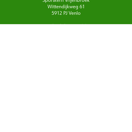
Wittendijkweg 61
5912 PJ Venlo
Zwembad de Wisselslag
Drie Decembersingel 52
5921 AC Blerick
Privacyverklaring
|
Toegankelijkheid
Cookies
|
Responsible disclosure
|
Powered by LVP
Postadres:
Postbus 3434
5902 RK Venlo
Tel. 077 711 0032
sportloket@venlo.nl
www.venlo.fit