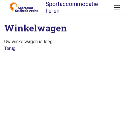
Sportaccommodatie
Direct
Wiss
huren
naar
navig
hoofdinhoud
Winkelwagen
Uw winkelwagen is leeg.
Terug