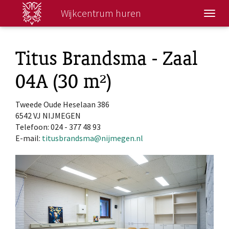
Wijkcentrum huren
Wisse
navig
Titus Brandsma - Zaal
04A (30 m²)
Tweede Oude Heselaan 386
6542 VJ NIJMEGEN
Telefoon: 024 - 377 48 93
E-mail:
titusbrandsma@nijmegen.nl