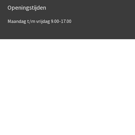
Openingstijden
Maandag t/m vrijdag 9.00-17.00
Over deze site
Toegankelijkheid
Privacy
Cookies
Responsible disclosure
Powered by LVP