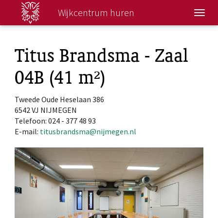
Wijkcentrum huren
Wisse
navig
Titus Brandsma - Zaal
04B (41 m²)
Tweede Oude Heselaan 386
6542 VJ NIJMEGEN
Telefoon: 024 - 377 48 93
E-mail:
titusbrandsma@nijmegen.nl