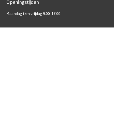
Openingstijden
Maandag t/m vrijdag 9.00-17.00
Over deze site
Toegankelijkheid
Privacy
Cookies
Responsible disclosure
Powered by LVP