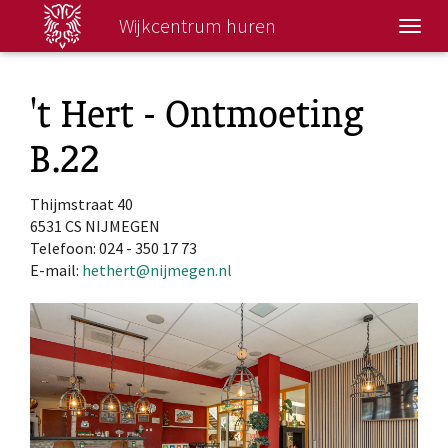
Wijkcentrum huren
Wisse
navig
't Hert - Ontmoeting
B.22
Thijmstraat 40
6531 CS NIJMEGEN
Telefoon: 024 - 350 17 73
E-mail:
hethert@nijmegen.nl