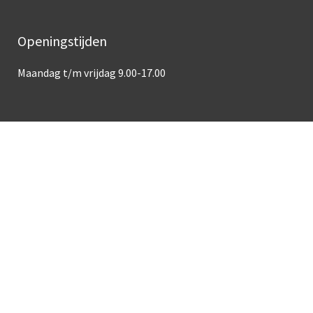
Openingstijden
Maandag t/m vrijdag 9.00-17.00
Over deze site
Toegankelijkheid
Privacy
Cookies
Responsible disclosure