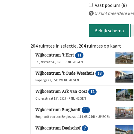
Vast podium (8)
U kunt meerdere ke
Bekijk schema
204 ruimtes in selectie, 204 ruimtes op kaart
Wijkcentrum 't Hert
11
Thijmstraat 40, 6531 CS NIJMEGEN
Wijkcentrum 't Oude Weeshuis
13
Papengas 8, 6511 WT NIJMEGEN
Wijkcentrum Ark van Oost
12
Cipresstraat 154, 6523 HR NIJMEGEN
Wijkcentrum Burghardt
11
Burghardt van den Berghstraat 114, 6512 DR NIJMEGEN
Wijkcentrum Daalsehof
7