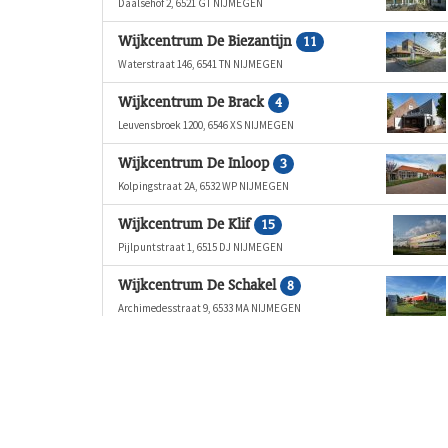
Daalsehof 2, 6521 GT NIJMEGEN
Wijkcentrum De Biezantijn
11
Waterstraat 146, 6541 TN NIJMEGEN
Wijkcentrum De Brack
4
Leuvensbroek 1200, 6546 XS NIJMEGEN
Wijkcentrum De Inloop
3
Kolpingstraat 2A, 6532 WP NIJMEGEN
Wijkcentrum De Klif
15
Pijlpuntstraat 1, 6515 DJ NIJMEGEN
Wijkcentrum De Schakel
8
Archimedesstraat 9, 6533 MA NIJMEGEN
Wijkcentrum De Schalmei
7
Symfoniestraat 204, 6544 TN NIJMEGEN
Wijkcentrum De Ster
14
Queenstraat 37B, 6663 HA LENT