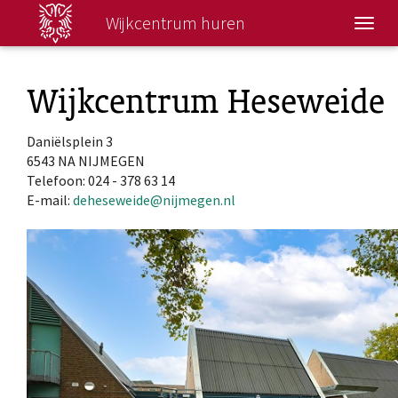
Wijkcentrum huren
Wisse
navig
Wijkcentrum Heseweide
Daniëlsplein 3
6543 NA NIJMEGEN
Telefoon: 024 - 378 63 14
E-mail:
deheseweide@nijmegen.nl