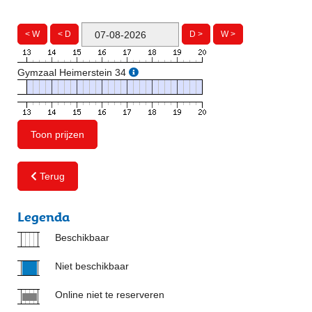
< W
< D
D >
W >
Gymzaal Heimerstein 34
Toon prijzen
Terug
Legenda
Beschikbaar
Niet beschikbaar
Online niet te reserveren